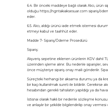
6.4. Bir önceki maddeye bağlı olarak Alıcı, ürün si
olduğu https://ngntakiaksesuar.com sipariş/ödeme
eder.
6.5. Alıcı, aldığı ürünü iade etmek istemesi duru
etmeyi kabul ve taahhüt eder.
Madde 7- Sipariş/Ödeme Prosedürü
Sipariş:
Alışveriş sepetine eklenen ürünlerin KDV dahil TL t
üzerinden işleme alınır. Bu nedenle siparişler, s
önce müşteriye sipariş onay maili gönderilir. Si
Süreçteki herhangi bir aksama durumu ya da kredi k
bir kaçı kullanılmak sureti ile bildirilir. Gerekirse 
hesabından gerekli tahsilatın yapıldığı ya da havale
İstisnai olarak haklı bir nedenle sözleşme konus
ve anlaşılır bir şekilde bilgilendirilip onay verme