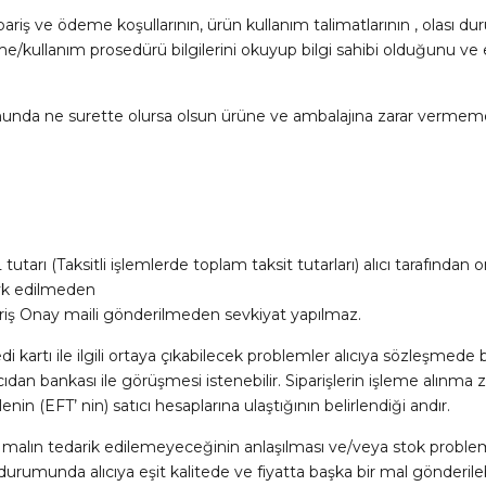
pariş ve ödeme koşullarının, ürün kullanım talimatlarının , olası duru
/kullanım prosedürü bilgilerini okuyup bilgi sahibi olduğunu ve e
munda ne surette olursa olsun ürüne ve ambalajına zarar vermemeyi,
utarı (Taksitli işlemlerde toplam taksit tutarları) alıcı tarafından o
evk edilmeden
pariş Onay maili gönderilmeden sevkiyat yapılmaz.
artı ile ilgili ortaya çıkabilecek problemler alıcıya sözleşmede bel
alıcıdan bankası ile görüşmesi istenebilir. Siparişlerin işleme alınma z
nin (EFT’ nin) satıcı hesaplarına ulaştığının belirlendiği andır.
u malın tedarik edilemeyeceğinin anlaşılması ve/veya stok problem
si durumunda alıcıya eşit kalitede ve fiyatta başka bir mal gönderileb