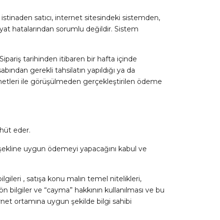
stinaden satıcı, internet sitesindeki sistemden,
iyat hatalarından sorumlu değildir. Sistem
Sipariş tarihinden itibaren bir hafta içinde
esabından gerekli tahsilatın yapıldığı ya da
zmetleri ile görüşülmeden gerçekleştirilen ödeme
hhüt eder.
me şekline uygun ödemeyi yapacağını kabul ve
gileri , satışa konu malın temel nitelikleri,
m ön bilgiler ve “cayma” hakkının kullanılması ve bu
ternet ortamına uygun şekilde bilgi sahibi