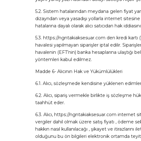
5.2. Sistem hatalarından meydana gelen fiyat yanl
dizayndan veya yasadışı yollarla internet sitesin
hatalarına dayalı olarak alıcı satıcıdan hak iddias
5.3. https://ngntakiaksesuar.com den kredi kartı (Vi
havalesi yapılmayan siparişler iptal edilir. Sipariş
havalenin (EFT’nin) banka hesaplarına ulaştığı b
yöntemleri kabul edilmez.
Madde 6- Alıcının Hak ve Yükümlülükleri
6.1. Alıcı, sözleşmede kendisine yüklenen edimle
6.2. Alıcı, sipariş vermekle birlikte iş sözleşme
taahhüt eder.
6.3. Alıcı, https://ngntakiaksesuar.com internet sit
vergiler dahil olmak üzere satış fiyatı , ödeme sek
hakkın nasıl kullanılacağı , şikayet ve itirazlarını
olduğunu bu ön bilgileri elektronik ortamda teyit