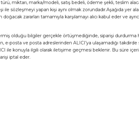
ürü, miktarı, marka/modeli, satış bedeli, ödeme şekli, teslim alacak 
kişi ile sözleşmeyi yapan kişi aynı olmak zorundadır.Aşağıda yer alan
oğacak zararları tamamıyla karşılamayı alıcı kabul eder ve ayrı
iş olduğu bilgiler gerçekle örtüşmediğinde, siparişi durdurma hak
n, e-posta ve posta adreslerinden ALICI’ya ulaşamadığı takdirde 
CI ile konuyla ilgili olarak iletişime geçmesi beklenir. Bu süre iç
rişi iptal eder.