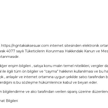
https://ngntakiaksesuar.com internet sitesinden elektronik ortamda 
ili olarak 4077 sayılı Tüketicilerin Korunması Hakkındaki Kanun ve
ptanmasıdır.
diğer erişim bilgileri , satışa konu malın temel nitelikleri, vergiler 
ile ilgili tüm ön bilgiler ve “cayma” hakkının kullanılması ve bu hakk
, anlaşılır ve internet ortamına uygun şekilde satıcı tarafından bilgi
 verdiğini is bu sözleşme hükümlerince kabul ve beyan eder.
bilgilendirme ve alıcı tarafından verilen sipariş üzerine düzenlen
 Bilgileri