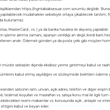
ışlıklarından https://ngntakiaksesuar.com sorumlu değildir. Buna i
e yapılabilecek müdahaleler sebebiyle ortaya çıkabilecek tanıtım, f
ında bulunamaz.
sa, MasterCard , vs. ) ya da banka havalesi ile alışveriş yapılabilir. 
lerin işleme alınma zamanı, siparişin verildiği an değil, kredi kartı h
elirlenen andır. Ödemeli gönderi ya da posta çeki gibi müşteri hi
ri mücbir sebepler dışında eksiksiz yerine getirmeyi kabul ve taa
 hükümlerini kabul etmiş sayıldığını ve sözleşmede belirtilen öde
esinden satıcının isim, unvan, açık adres, telefon ve diğer erişim bil
li, teslimat koşulları ve masrafları vs. satışa konu mal ile ilgili tü
 iletebilecekleri resmi makamlar vs. konusunda açık , anlaşılır ve in
 ettiğini kabul ve beyan eder.