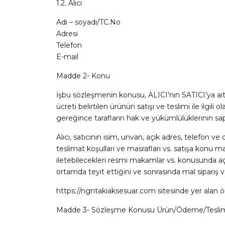
1.2. Alıcı
Adı – soyadı/TC.No
Adresi
Telefon
E-mail
Madde 2- Konu
İşbu sözleşmenin konusu, ALICI’nın SATICI’ya ait 
ücreti belirtilen ürünün satışı ve teslimi ile ilg
gereğince tarafların hak ve yükümlülüklerinin sa
Alıcı, satıcının isim, unvan, açık adres, telefon ve 
teslimat koşulları ve masrafları vs. satışa konu mal 
iletebilecekleri resmi makamlar vs. konusunda açık 
ortamda teyit ettiğini ve sonrasında mal sipariş
https://ngntakiaksesuar.com sitesinde yer alan ön 
Madde 3- Sözleşme Konusu Ürün/Ödeme/Teslimat