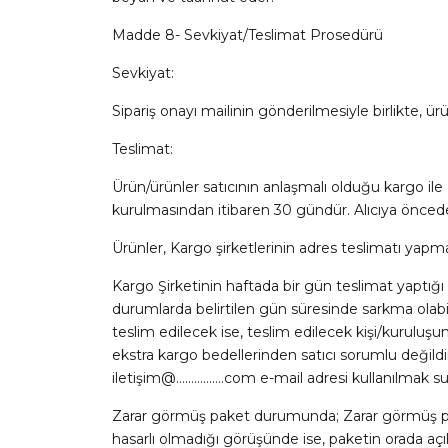
Madde 8- Sevkiyat/Teslimat Prosedürü
Sevkiyat:
Sipariş onayı mailinin gönderilmesiyle birlikte, ür
Teslimat:
Ürün/ürünler satıcının anlaşmalı olduğu kargo ile
kurulmasından itibaren 30 gündür. Alıcıya önceden y
Ürünler, Kargo şirketlerinin adres teslimatı yapmad
Kargo Şirketinin haftada bir gün teslimat yaptığı b
durumlarda belirtilen gün süresinde sarkma olabili
teslim edilecek ise, teslim edilecek kişi/kuruluş
ekstra kargo bedellerinden satıcı sorumlu değildi
iletişim@…………….com e-mail adresi kullanılmak sureti
Zarar görmüş paket durumunda; Zarar görmüş paket
hasarlı olmadığı görüşünde ise, paketin orada açı