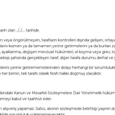
ih olan ../../…. tarihidir.
ya öngörülmeyen, tarafların kontrolleri dışında gelişen, ortaya çı
larını kısmen ya da tamamen yerine getirmelerini ya da bunları za
, ayaklanma, değişen mevzuat hükümleri, el koyma veya grev, loka
 sebep şahsında gerçekleşen taraf, diğer tarafa durumu derhal ve yaz
mlerini yerine getirememelerinden dolayı herhangi bir sorumlulu
er birinin, tek taraflı olarak fesih hakkı doğmuş olacaktır.
ı Hakkındaki Kanun ve Mesafeli Sözleşmelere Dair Yönetmelik hük
tirmeyi kabul ve taahhüt eder.
n alışveriş yapamaz. Satıcı, alıcının sözleşmede belirttiği yaşının 
 şekilde sorumluluk yüklenemeyecektir.