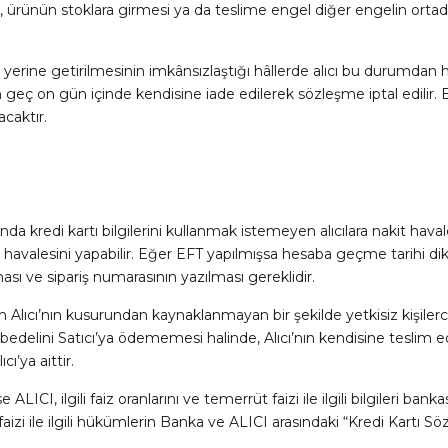
r, ürünün stoklara girmesi ya da teslime engel diğer engelin ortada
rine getirilmesinin imkânsızlaştığı hâllerde alıcı bu durumdan
 geç on gün içinde kendisine iade edilerek sözleşme iptal edilir. B
caktır.
a kredi kartı bilgilerini kullanmak istemeyen alıcılara nakit havale
havalesini yapabilir. Eğer EFT yapılmışsa hesaba geçme tarihi di
ması ve sipariş numarasının yazılması gereklidir.
ın Alıcı’nın kusurundan kaynaklanmayan bir şekilde yetkisiz kişiler
n bedelini Satıcı’ya ödememesi halinde, Alıcı’nın kendisine teslim
ı’ya aittir.
 ALICI, ilgili faiz oranlarını ve temerrüt faizi ile ilgili bilgileri b
zi ile ilgili hükümlerin Banka ve ALICI arasındaki “Kredi Kartı 