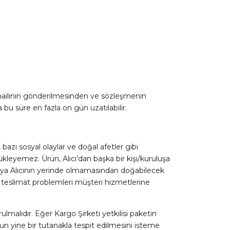
yı mailinin gönderilmesinden ve sözleşmenin
a bu süre en fazla on gün uzatılabilir.
 bazı sosyal olaylar ve doğal afetler gibi
ükleyemez. Ürün, Alıcı’dan başka bir kişi/kuruluşa
/veya Alıcının yerinde olmamasından doğabilecek
a teslimat problemleri müşteri hizmetlerine
malıdır. Eğer Kargo Şirketi yetkilisi paketin
mun yine bir tutanakla tespit edilmesini isteme