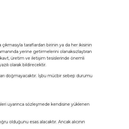
kmasıyla taraflardan birinin ya da her ikisinin
manında yerine getirmelerini olanaksızlaştıran
vt, üretim ve iletişim tesislerinde önemli
ılı olarak bildirecektir.
kları doğmayacaktır. İşbu mücbir sebep durumu
ümleri uyarınca sözleşmede kendisine yüklenen
doğru olduğunu esas alacaktır. Ancak alıcının