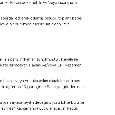
n kalkması beklenebilir ve/veya sipariş iptal
 haberdar edilerek ödemiş olduğu toplam bedel
öyle bir durumda alıcının satıcıdan ilave
 ile sipariş imkanları sunulmuştur. Havale ile
kkate alınacaktır. Havale ve/veya EFT yaparken
ce haksız veya hukuka aykırı olarak kullanılması
 edilmiş ürünü 10 gün içinde Satıcı’ya göndermesi
ankasından ayrıca teyit edeceğini, yürürlükte bulunan
Sözleşmesi” kapsamında uygulanacağını kabul,