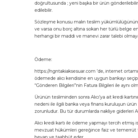
doğrultusunda ; yeni başka bir ürün gönderilebili
edilebilir.
Sözleşme konusu malın teslim yükümlülüğünün ye
ve varsa onu borç altına sokan her türlü belge en
herhangi bir maddi ve manevi zarar talebi olmaya
Ödeme:
https://ngntakiaksesuar.com ’de, internet ortamınd
ödemede alıcı kendisine en uygun bankayı seçip 
“Gönderen Bilgileri”nin Fatura Bilgileri ile aynı ol
Ürünün tesliminden sonra Alıcı’ya ait kredi kartın
nedeni ile ilgili banka veya finans kuruluşun ürü
zorunludur. Bu tür durumlarda nakliye giderleri Alıc
Alıcı kredi kartı ile ödeme yapmayı tercih etmiş ise
mevzuat hükümleri gereğince faiz ve temerrüt fai
beyan ve taahhüt eder.