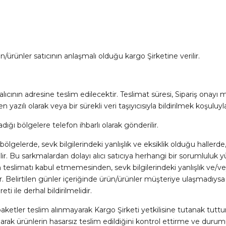
ün/ürünler satıcının anlaşmalı olduğu kargo Şirketine verilir.
 alıcının adresine teslim edilecektir. Teslimat süresi, Sipariş ona
azılı olarak veya bir sürekli veri taşıyıcısıyla bildirilmek koşuluyl
ığı bölgelere telefon ihbarlı olarak gönderilir.
ölgelerde, sevk bilgilerindeki yanlışlık ve eksiklik olduğu hallerde,
r. Bu sarkmalardan dolayı alıcı satıcıya herhangi bir sorumluluk y
un teslimatı kabul etmemesinden, sevk bilgilerindeki yanlışlık ve
r. Belirtilen günler içeriğinde ürün/ürünler müşteriye ulaşmadıys
 ile derhal bildirilmelidir.
ler teslim alınmayarak Kargo Şirketi yetkilisine tutanak tutturul
larak ürünlerin hasarsız teslim edildiğini kontrol ettirme ve duru