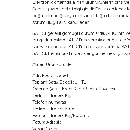
Elektronik ortamda alınan ürün/ürünlerin cinsi ve t
ücreti aşağıda belirtildiği gibidir.Fatura edilecek 
doğru olmadığı veya noksan olduğu durumlardan d
sorumluluğu alıcı kabul eder.
SATICI gerekli gördüğü durumlarda, ALICI’nın verm
ettiği durumlarda ALICI’nın vermiş olduğu telefo
süreyle dondurur. ALICI’nın bu süre zarfında SATI
SATICI, her iki tarafın da zarar görmemesi için sipa
Alınan Ürün /Ürünler
Adı , kodu : … adet
Toplam Satış Bedeli : …. -TL
Ödeme Şekli : Kredi Kartı/Banka Havalesi (EFT)
Teslim Edilecek Kişi :
Telefon numarası :
Teslim Edilecek Adres :
Fatura Edilecek Kişi/Kurum :
Fatura Adresi :
Vergi Dairesi :