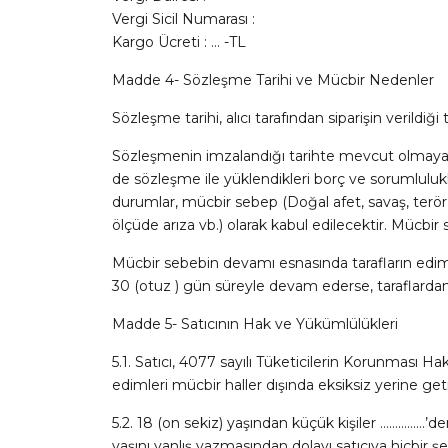
Vergi Sicil Numarası :
Kargo Ücreti : … -TL
Madde 4- Sözleşme Tarihi ve Mücbir Nedenler
Sözleşme tarihi, alıcı tarafından siparişin verildiği tar
Sözleşmenin imzalandığı tarihte mevcut olmayan ve
de sözleşme ile yüklendikleri borç ve sorumluluk
durumlar, mücbir sebep (Doğal afet, savaş, terör
ölçüde arıza vb.) olarak kabul edilecektir. Mücbir
Mücbir sebebin devamı esnasında tarafların edi
30 (otuz ) gün süreyle devam ederse, taraflardan h
Madde 5- Satıcının Hak ve Yükümlülükleri
5.1. Satıcı, 4077 sayılı Tüketicilerin Korunmas
edimleri mücbir haller dışında eksiksiz yerine ge
5.2. 18 (on sekiz) yaşından küçük kişiler ……………’de
yaşını yanlış yazmasından dolayı satıcıya hiçbir