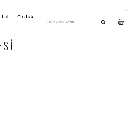
lhal
Gözlük
ESI