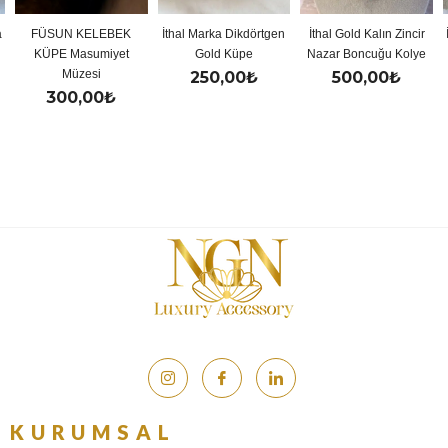
N KELEBEK
İthal Marka Dikdörtgen
İthal Gold Kalın Zincir
İthal Gold 
 Masumiyet
Gold Küpe
Nazar Boncuğu Kolye
Y K
Müzesi
250,00
₺
500,00
₺
500
00,00
₺
KURUMSAL