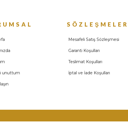
RUMSAL
SÖZLEŞMELE
yfa
Mesafeli Satış Sözleşmesi
mızda
Garanti Koşulları
ım
Teslimat Koşulları
mi unuttum
İptal ve İade Koşulları
laşın