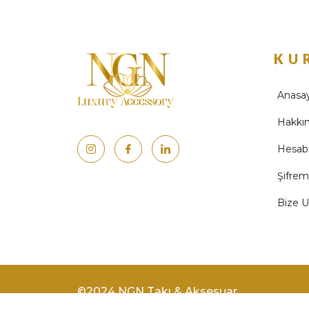
KU
Anasa
Hakkı
Hesab
Şifre
Bize U
©2024 NGN Takı & Aksesuar