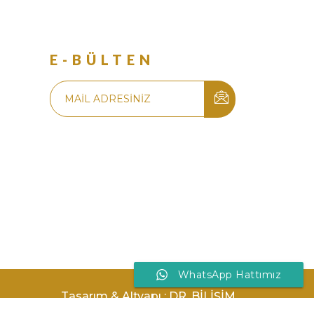
R
E-BÜLTEN
WhatsApp Hattımız
Tasarım & Altyapı : DR. BİLİŞİM