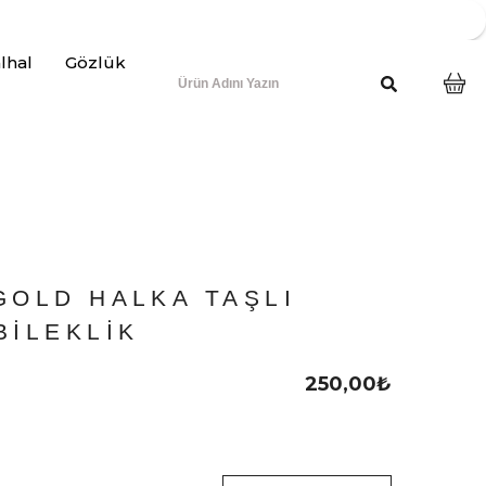
lhal
Gözlük
GOLD HALKA TAŞLI
BILEKLIK
250,00
₺