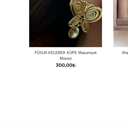
FÜSUN KELEBEK KÜPE Masumiyet
İth
Müzesi
300,00
₺