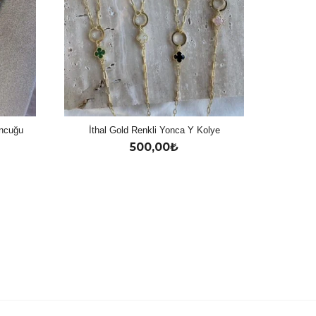
oncuğu
İthal Gold Renkli Yonca Y Kolye
500,00
₺