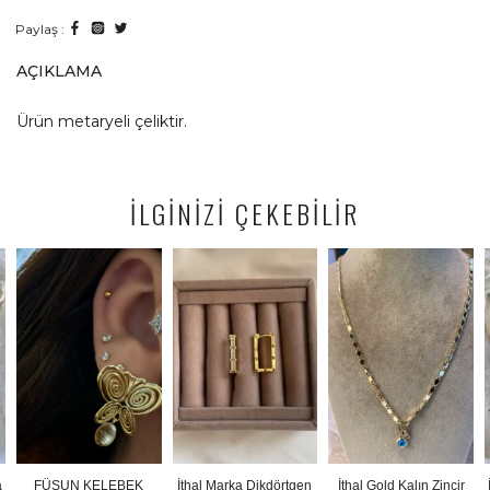
Paylaş :
AÇIKLAMA
Ürün metaryeli çeliktir.
İLGİNİZİ ÇEKEBİLİR
 KELEBEK
İthal Marka Dikdörtgen
İthal Gold Kalın Zincir
İthal Gold Re