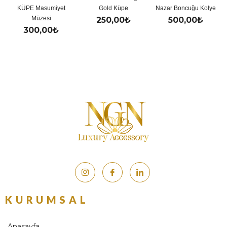
Masumiyet
Gold Küpe
Nazar Boncuğu Kolye
Y Kol
üzesi
250,00
₺
500,00
₺
500,
0,00
₺
KURUMSAL
Anasayfa