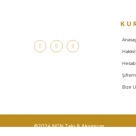
KU
Anasa
Hakkı
Hesab
Şifre
Bize U
©2024 NGN Takı & Aksesuar