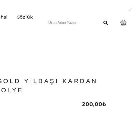
lhal
Gözlük
GOLD YILBAŞI KARDAN
KOLYE
200,00
₺