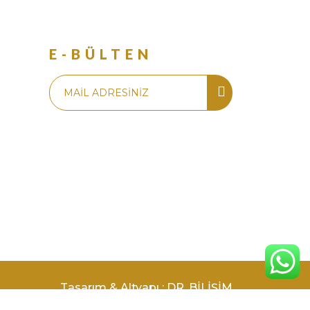
R
E-BÜLTEN
Tasarım & Altyapı : DR. BİLİŞİM