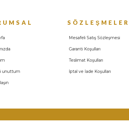
RUMSAL
SÖZLEŞMELE
yfa
Mesafeli Satış Sözleşmesi
mızda
Garanti Koşulları
ım
Teslimat Koşulları
mi unuttum
İptal ve İade Koşulları
laşın