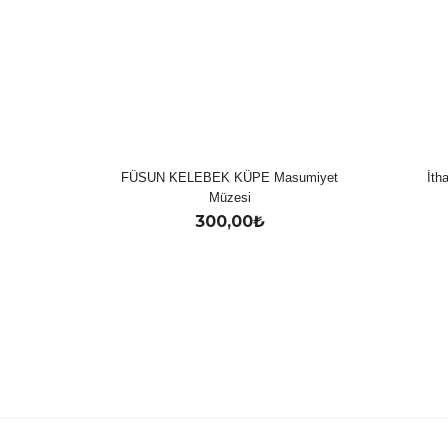
FÜSUN KELEBEK KÜPE Masumiyet
İth
Müzesi
300,00
₺