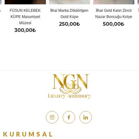
 KELEBEK
İthal Marka Dikdörtgen
İthal Gold Kalın Zincir
İthal Gold Re
Masumiyet
Gold Küpe
Nazar Boncuğu Kolye
Y Kol
üzesi
250,00
₺
500,00
₺
500,
0,00
₺
KURUMSAL