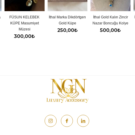
KELEBEK
İthal Marka Dikdörtgen
İthal Gold Kalın Zincir
İthal Gold Renk
sumiyet
Gold Küpe
Nazar Boncuğu Kolye
Y Koly
esi
250,00
₺
500,00
₺
500,0
,00
₺