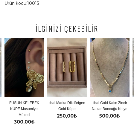
Ürün kodu:10015
İLGİNİZİ ÇEKEBİLİR
SUN KELEBEK
İthal Marka Dikdörtgen
İthal Gold Kalın Zincir
İthal Gol
PE Masumiyet
Gold Küpe
Nazar Boncuğu Kolye
Y 
Müzesi
250,00
₺
500,00
₺
50
300,00
₺