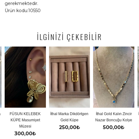
gerekmektedir.
Ürün kodu:10550
İLGİNİZİ ÇEKEBİLİR
FÜSUN KELEBEK
İthal Marka Dikdörtgen
İthal Gold Kalın Zincir
İ
KÜPE Masumiyet
Gold Küpe
Nazar Boncuğu Kolye
Müzesi
250,00
₺
500,00
₺
300,00
₺