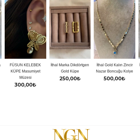
a
FÜSUN KELEBEK
İthal Marka Dikdörtgen
İthal Gold Kalın Zincir
KÜPE Masumiyet
Gold Küpe
Nazar Boncuğu Kolye
Müzesi
250,00
₺
500,00
₺
300,00
₺