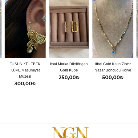
a
FÜSUN KELEBEK
İthal Marka Dikdörtgen
İthal Gold Kalın Zincir
KÜPE Masumiyet
Gold Küpe
Nazar Boncuğu Kolye
Müzesi
250,00
₺
500,00
₺
300,00
₺