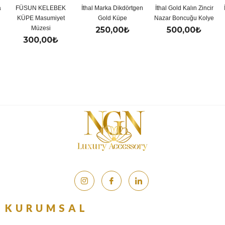
a
FÜSUN KELEBEK
İthal Marka Dikdörtgen
İthal Gold Kalın Zincir
KÜPE Masumiyet
Gold Küpe
Nazar Boncuğu Kolye
Müzesi
250,00
₺
500,00
₺
300,00
₺
KURUMSAL