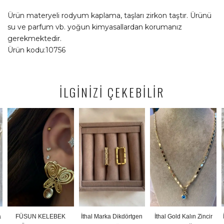
Ürün materyeli rodyum kaplama, taşları zirkon taştır. Ürünü
su ve parfum vb. yoğun kimyasallardan korumanız
gerekmektedir.
Ürün kodu:10756
İLGİNİZİ ÇEKEBİLİR
FÜSUN KELEBEK
İthal Marka Dikdörtgen
İthal Gold Kalın Zincir
İt