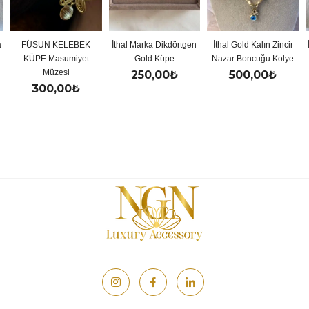
ELEBEK
İthal Marka Dikdörtgen
İthal Gold Kalın Zincir
İthal Gold Renkl
umiyet
Gold Küpe
Nazar Boncuğu Kolye
Y Kolye
si
250,00
₺
500,00
₺
500,00
00
₺