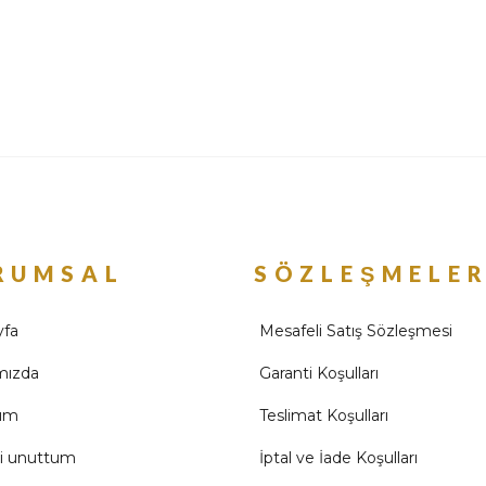
RUMSAL
SÖZLEŞMELE
yfa
Mesafeli Satış Sözleşmesi
mızda
Garanti Koşulları
ım
Teslimat Koşulları
mi unuttum
İptal ve İade Koşulları