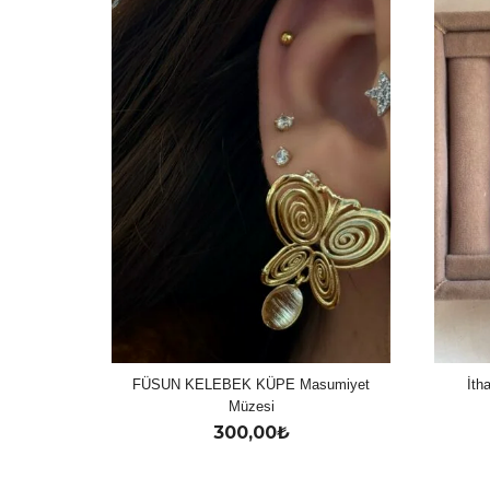
FÜSUN KELEBEK KÜPE Masumiyet
İth
Müzesi
300,00
₺