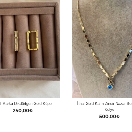
al Marka Dikdörtgen Gold Küpe
İthal Gold Kalın Zincir Nazar B
Kolye
250,00
₺
500,00
₺