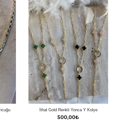
oncuğu
İthal Gold Renkli Yonca Y Kolye
500,00
₺