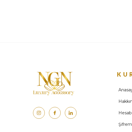
KU
Anasa
Hakkı
Hesab
Şifre