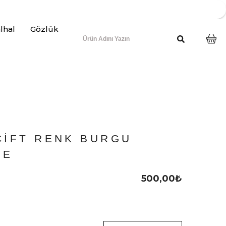
lhal
Gözlük
ÇIFT RENK BURGU
ÇE
500,00
₺