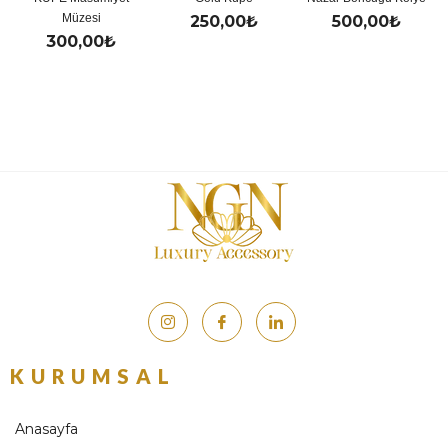
üzesi
250,00
₺
500,00
₺
500,
0,00
₺
KURUMSAL
Anasayfa