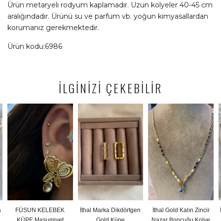
Ürün metaryeli rodyum kaplamadır. Uzun kolyeler 40-45 cm
aralığındadır. Ürünü su ve parfum vb. yoğun kimyasallardan
korumanız gerekmektedir.
Ürün kodu:6986
İLGİNİZİ ÇEKEBİLİR
 KELEBEK
İthal Marka Dikdörtgen
İthal Gold Kalın Zincir
İthal Gold Re
Masumiyet
Gold Küpe
Nazar Boncuğu Kolye
Y Kol