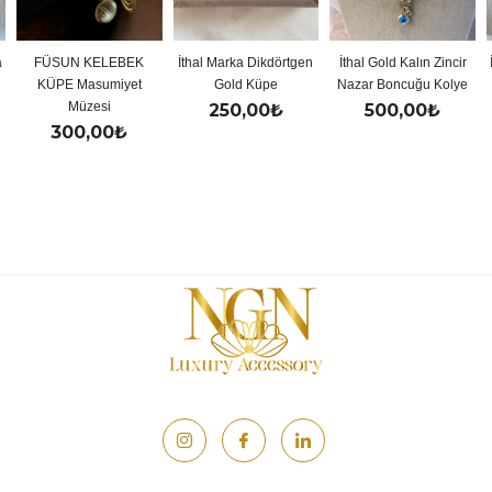
a
FÜSUN KELEBEK
İthal Marka Dikdörtgen
İthal Gold Kalın Zincir
KÜPE Masumiyet
Gold Küpe
Nazar Boncuğu Kolye
Müzesi
250,00
₺
500,00
₺
300,00
₺