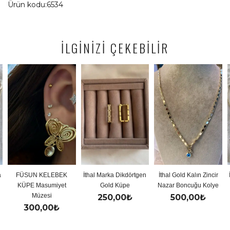
Ürün kodu:6534
İLGİNİZİ ÇEKEBİLİR
FÜSUN KELEBEK
İthal Marka Dikdörtgen
İthal Gold Kalın Zincir
İ
KÜPE Masumiyet
Gold Küpe
Nazar Boncuğu Kolye
Müzesi
250,00
₺
500,00
₺
300,00
₺