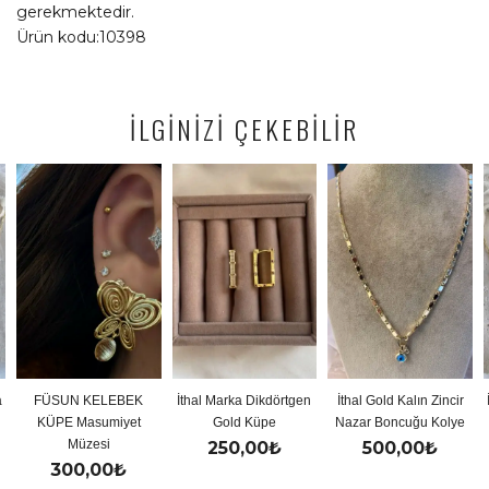
gerekmektedir.
Ürün kodu:10398
İLGİNİZİ ÇEKEBİLİR
N KELEBEK
İthal Marka Dikdörtgen
İthal Gold Kalın Zincir
İthal Gold 
 Masumiyet
Gold Küpe
Nazar Boncuğu Kolye
Y K
Müzesi
250,00
₺
500,00
₺
500
00,00
₺