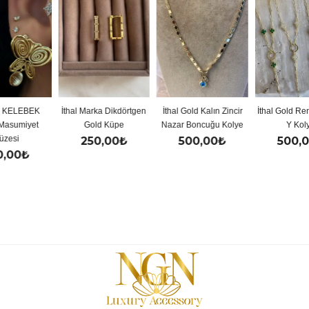
İthal Marka Dikdörtgen
İthal Gold Kalın Zincir
İthal Gold Renkli Yonca
Gold Küpe
Nazar Boncuğu Kolye
Y Kolye
250,00
₺
500,00
₺
500,00
₺