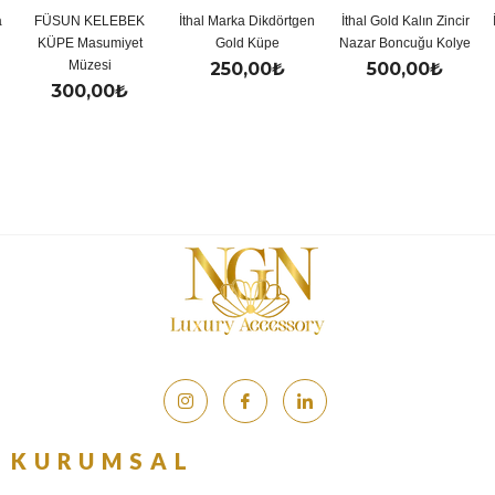
 KELEBEK
İthal Marka Dikdörtgen
İthal Gold Kalın Zincir
İthal Gold Re
Masumiyet
Gold Küpe
Nazar Boncuğu Kolye
Y Kol
üzesi
250,00
₺
500,00
₺
500,
0,00
₺
KURUMSAL