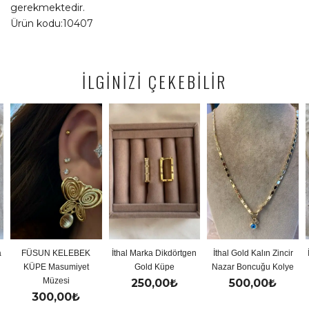
gerekmektedir.
Ürün kodu:10407
İLGİNİZİ ÇEKEBİLİR
KELEBEK
İthal Marka Dikdörtgen
İthal Gold Kalın Zincir
İthal Gold Renk
sumiyet
Gold Küpe
Nazar Boncuğu Kolye
Y Koly
esi
250,00
₺
500,00
₺
500,0
,00
₺