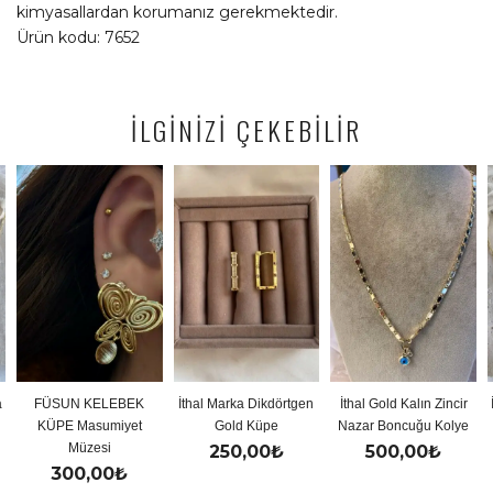
kimyasallardan korumanız gerekmektedir.
Ürün kodu: 7652
İLGİNİZİ ÇEKEBİLİR
FÜSUN KELEBEK
İthal Marka Dikdörtgen
İthal Gold Kalın Zincir
İtha
KÜPE Masumiyet
Gold Küpe
Nazar Boncuğu Kolye
Müzesi
250,00
₺
500,00
₺
300,00
₺