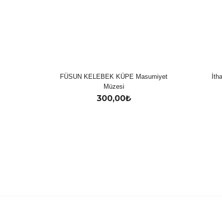
FÜSUN KELEBEK KÜPE Masumiyet
İth
Müzesi
300,00
₺