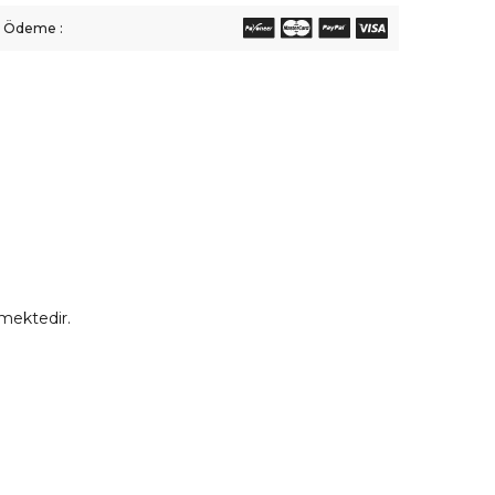
li Ödeme :
mektedir.