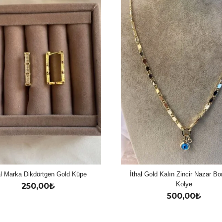
al Marka Dikdörtgen Gold Küpe
İthal Gold Kalın Zincir Nazar B
Kolye
250,00
₺
500,00
₺