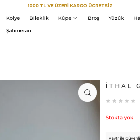
1000 TL VE ÜZERİ KARGO ÜCRETSİZ
Kolye
Bileklik
Küpe
Broş
Yüzük
Ha
Şahmeran
İTHAL 
Stokta yok
Paytr ile Güven