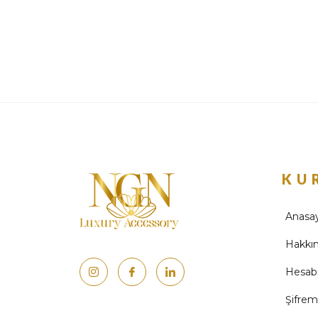
KU
Anasa
Hakkı
Hesab
Şifre