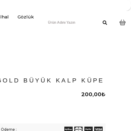
lhal
Gözlük
GOLD BÜYÜK KALP KÜPE
200,00
₺
li Ödeme :