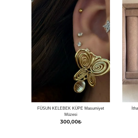
FÜSUN KELEBEK KÜPE Masumiyet
İth
Müzesi
300,00
₺