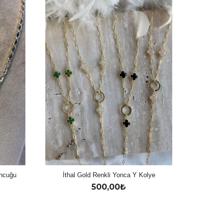
oncuğu
İthal Gold Renkli Yonca Y Kolye
500,00
₺