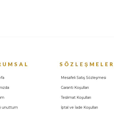
RUMSAL
SÖZLEŞMELE
yfa
Mesafeli Satış Sözleşmesi
mızda
Garanti Koşulları
ım
Teslimat Koşulları
mi unuttum
İptal ve İade Koşulları