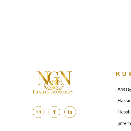
KU
Anasa
Hakkı
Hesab
Şifre