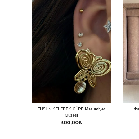
FÜSUN KELEBEK KÜPE Masumiyet
İth
Müzesi
300,00
₺