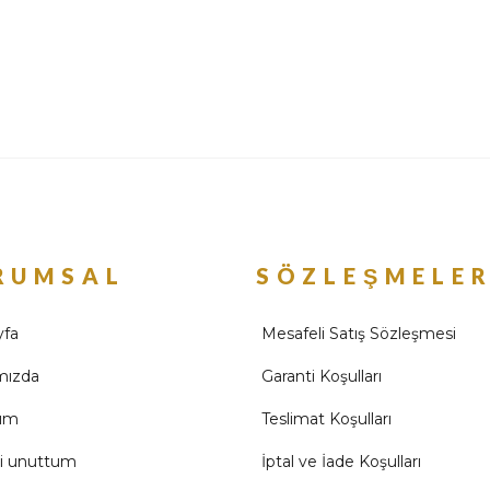
RUMSAL
SÖZLEŞMELE
yfa
Mesafeli Satış Sözleşmesi
mızda
Garanti Koşulları
ım
Teslimat Koşulları
mi unuttum
İptal ve İade Koşulları