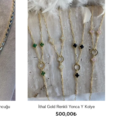
oncuğu
İthal Gold Renkli Yonca Y Kolye
500,00
₺