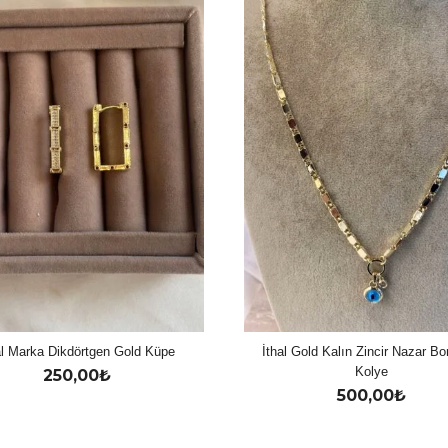
al Marka Dikdörtgen Gold Küpe
İthal Gold Kalın Zincir Nazar B
Kolye
250,00
₺
500,00
₺