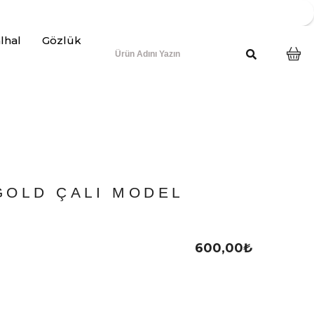
lhal
Gözlük
GOLD ÇALI MODEL
600,00
₺