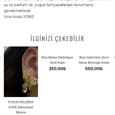
su ve parfum vb. yoğun kimyasallardan korumanız
gerekmektedir.
Ürün kodu:10963
İLGİNİZİ ÇEKEBİLİR
İthal Marka Dikdörtgen
İthal Gold Kalın Zincir
İ
Gold Küpe
Nazar Boncuğu Kolye
250,00
₺
500,00
₺
FÜSUN KELEBEK
KÜPE Masumiyet
Müzesi