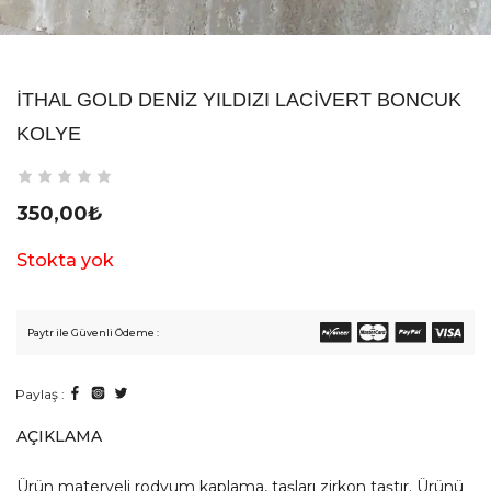
İTHAL GOLD DENIZ YILDIZI LACIVERT BONCUK
KOLYE
350,00
₺
Stokta yok
Paytr ile Güvenli Ödeme :
Paylaş :
AÇIKLAMA
Ürün materyeli rodyum kaplama, taşları zirkon taştır. Ürünü