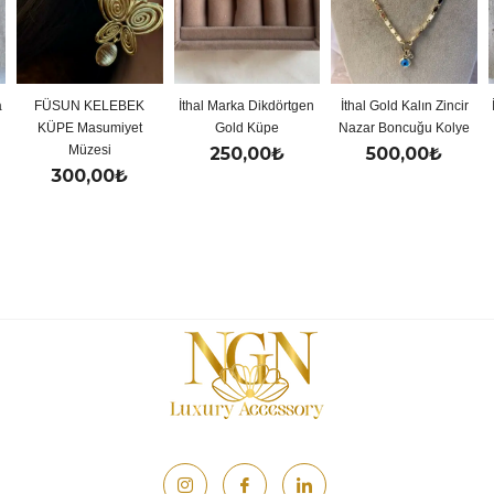
LEBEK
İthal Marka Dikdörtgen
İthal Gold Kalın Zincir
İthal Gold Renkli 
miyet
Gold Küpe
Nazar Boncuğu Kolye
Y Kolye
i
250,00
₺
500,00
₺
500,00
₺
0
₺