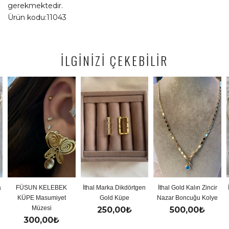
gerekmektedir.
Ürün kodu:11043
İLGİNİZİ ÇEKEBİLİR
 KELEBEK
İthal Marka Dikdörtgen
İthal Gold Kalın Zincir
İthal Gold Re
Masumiyet
Gold Küpe
Nazar Boncuğu Kolye
Y Kol
üzesi
250,00
₺
500,00
₺
500,
0,00
₺