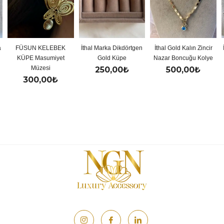
FÜSUN KELEBEK
İthal Marka Dikdörtgen
İthal Gold Kalın Zincir
İthal 
KÜPE Masumiyet
Gold Küpe
Nazar Boncuğu Kolye
Müzesi
250,00
₺
500,00
₺
300,00
₺