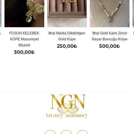
ÜSUN KELEBEK
İthal Marka Dikdörtgen
İthal Gold Kalın Zincir
İthal Go
ÜPE Masumiyet
Gold Küpe
Nazar Boncuğu Kolye
Müzesi
250,00
₺
500,00
₺
5
300,00
₺