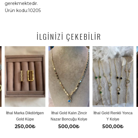
gerekmektedir.
Ürün kodu:10205
İLGİNİZİ ÇEKEBİLİR
İthal Marka Dikdörtgen
İthal Gold Kalın Zincir
İthal Gold Renkli Yonca
Gold Küpe
Nazar Boncuğu Kolye
Y Kolye
250,00
₺
500,00
₺
500,00
₺