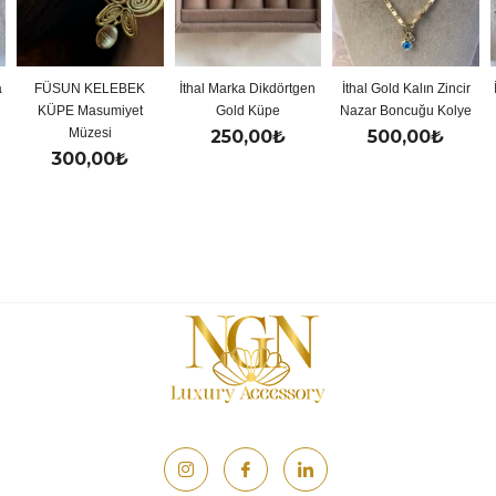
SUN KELEBEK
İthal Marka Dikdörtgen
İthal Gold Kalın Zincir
İthal Gol
PE Masumiyet
Gold Küpe
Nazar Boncuğu Kolye
Y 
Müzesi
250,00
₺
500,00
₺
50
300,00
₺