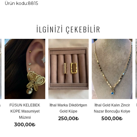
Ürün kodu:8815
İLGİNİZİ ÇEKEBİLİR
KELEBEK
İthal Marka Dikdörtgen
İthal Gold Kalın Zincir
İthal Gold Renk
sumiyet
Gold Küpe
Nazar Boncuğu Kolye
Y Koly
esi
250,00
₺
500,00
₺
500,0
,00
₺