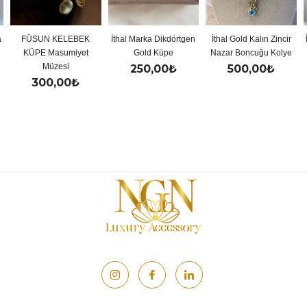
FÜSUN KELEBEK
İthal Marka Dikdörtgen
İthal Gold Kalın Zincir
İ
KÜPE Masumiyet
Gold Küpe
Nazar Boncuğu Kolye
Müzesi
250,00
₺
500,00
₺
300,00
₺