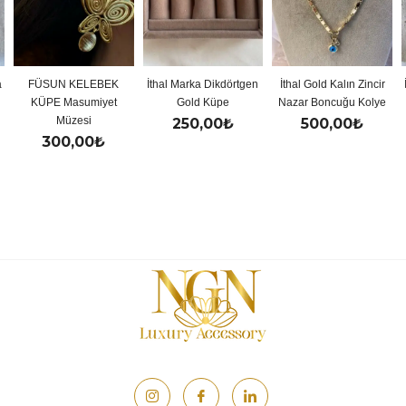
ELEBEK
İthal Marka Dikdörtgen
İthal Gold Kalın Zincir
İthal Gold Renkl
umiyet
Gold Küpe
Nazar Boncuğu Kolye
Y Kolye
si
250,00
₺
500,00
₺
500,00
00
₺