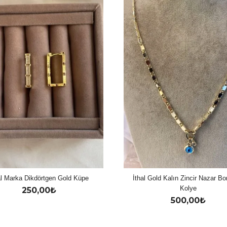
al Marka Dikdörtgen Gold Küpe
İthal Gold Kalın Zincir Nazar B
Kolye
250,00
₺
500,00
₺