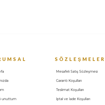
RUMSAL
SÖZLEŞMELE
yfa
Mesafeli Satış Sözleşmesi
mızda
Garanti Koşulları
ım
Teslimat Koşulları
mi unuttum
İptal ve İade Koşulları