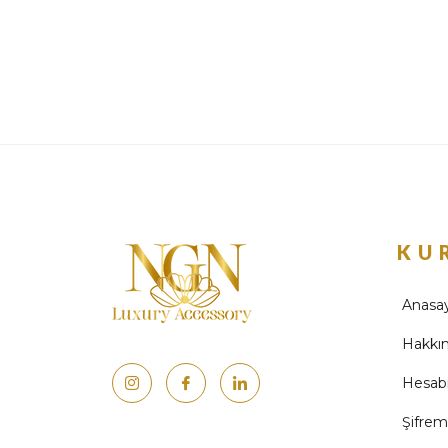
KU
Anasa
Hakkı
Hesab
Şifre