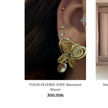
FÜSUN KELEBEK KÜPE Masumiyet
İth
Müzesi
300,00
₺