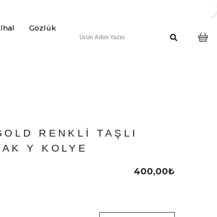
lhal
Gözlük
GOLD RENKLI TAŞLI
AK Y KOLYE
400,00
₺