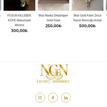
ELEBEK
İthal Marka Dikdörtgen
İthal Gold Kalın Zincir
İthal Gold Renkl
umiyet
Gold Küpe
Nazar Boncuğu Kolye
Y Kolye
si
250,00
₺
500,00
₺
500,00
00
₺