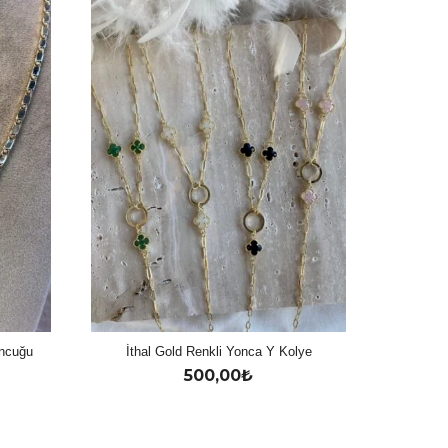
oncuğu
İthal Gold Renkli Yonca Y Kolye
500,00
₺