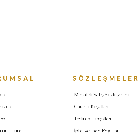
RUMSAL
SÖZLEŞMELE
yfa
Mesafeli Satış Sözleşmesi
mızda
Garanti Koşulları
ım
Teslimat Koşulları
mi unuttum
İptal ve İade Koşulları