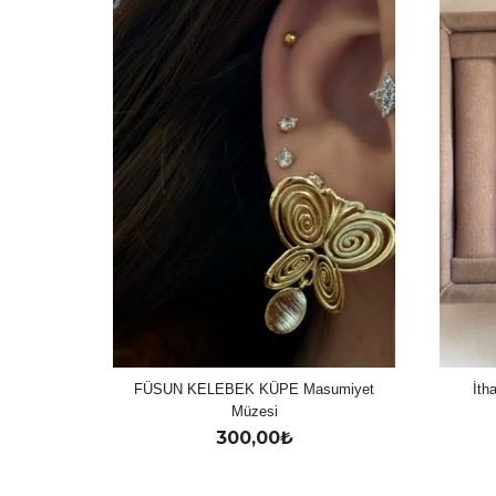
FÜSUN KELEBEK KÜPE Masumiyet
İth
Müzesi
300,00
₺