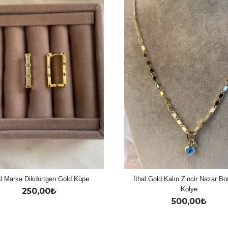
al Marka Dikdörtgen Gold Küpe
İthal Gold Kalın Zincir Nazar B
Kolye
250,00
₺
500,00
₺