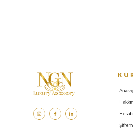
KU
Anasa
Hakkı
Hesab
Şifre