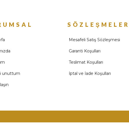
RUMSAL
SÖZLEŞMELE
yfa
Mesafeli Satış Sözleşmesi
mızda
Garanti Koşulları
ım
Teslimat Koşulları
mi unuttum
İptal ve İade Koşulları
laşın