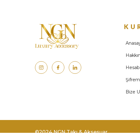
KU
Anasa
Hakkı
Hesab
Şifre
Bize U
©2024 NGN Takı & Aksesuar