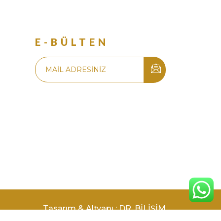
R
E-BÜLTEN
Tasarım & Altyapı : DR. BİLİŞİM