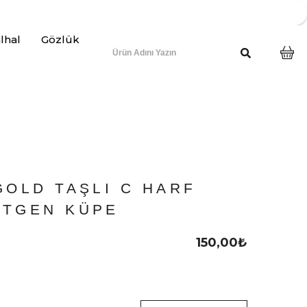
lhal
Gözlük
GOLD TAŞLI C HARF
RTGEN KÜPE
150,00
₺