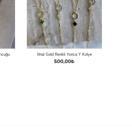
oncuğu
İthal Gold Renkli Yonca Y Kolye
500,00
₺