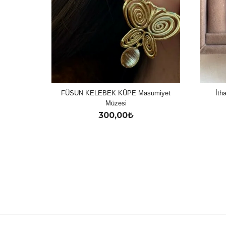
FÜSUN KELEBEK KÜPE Masumiyet
İth
Müzesi
300,00
₺