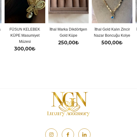
LEBEK
İthal Marka Dikdörtgen
İthal Gold Kalın Zincir
İthal Gold Renkli 
miyet
Gold Küpe
Nazar Boncuğu Kolye
Y Kolye
i
250,00
₺
500,00
₺
500,00
₺
0
₺