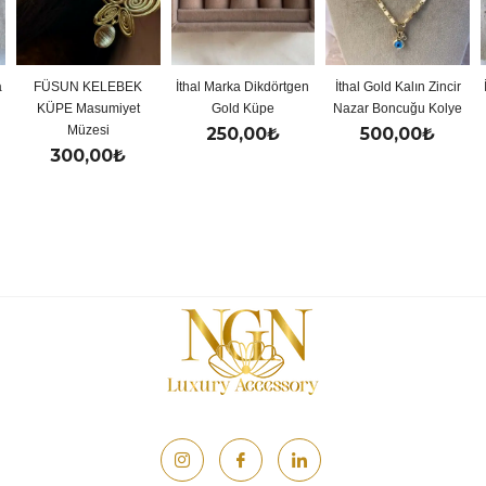
FÜSUN KELEBEK
İthal Marka Dikdörtgen
İthal Gold Kalın Zincir
İtha
KÜPE Masumiyet
Gold Küpe
Nazar Boncuğu Kolye
Müzesi
250,00
₺
500,00
₺
300,00
₺