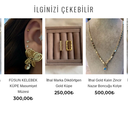
İLGİNİZİ ÇEKEBİLİR
a
FÜSUN KELEBEK
İthal Marka Dikdörtgen
İthal Gold Kalın Zincir
KÜPE Masumiyet
Gold Küpe
Nazar Boncuğu Kolye
Müzesi
250,00
₺
500,00
₺
300,00
₺