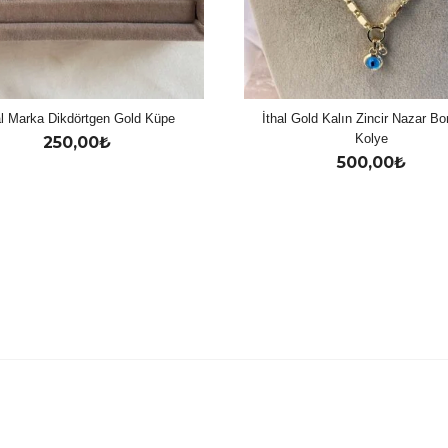
al Marka Dikdörtgen Gold Küpe
İthal Gold Kalın Zincir Nazar B
Kolye
250,00
₺
500,00
₺