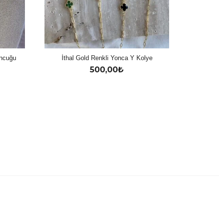
oncuğu
İthal Gold Renkli Yonca Y Kolye
500,00
₺