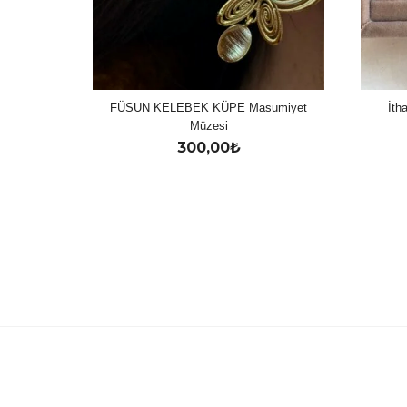
FÜSUN KELEBEK KÜPE Masumiyet
İth
Müzesi
300,00
₺