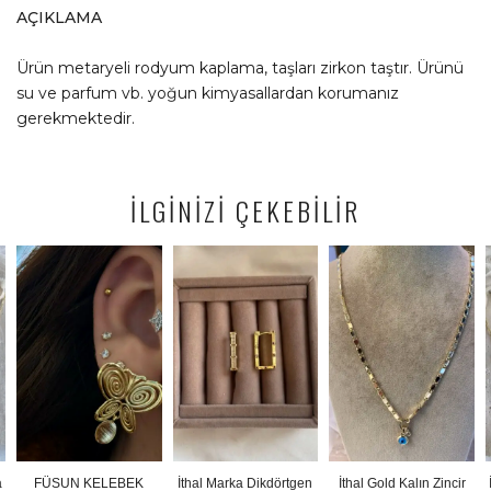
AÇIKLAMA
Ürün metaryeli rodyum kaplama, taşları zirkon taştır. Ürünü
su ve parfum vb. yoğun kimyasallardan korumanız
gerekmektedir.
İLGİNİZİ ÇEKEBİLİR
FÜSUN KELEBEK
İthal Marka Dikdörtgen
İthal Gold Kalın Zincir
İt