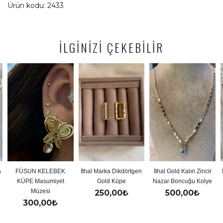
Ürün kodu: 2433
İLGİNİZİ ÇEKEBİLİR
N KELEBEK
İthal Marka Dikdörtgen
İthal Gold Kalın Zincir
İthal Gold 
 Masumiyet
Gold Küpe
Nazar Boncuğu Kolye
Y K
Müzesi
250,00
₺
500,00
₺
500
00,00
₺