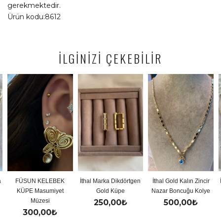
gerekmektedir.
Ürün kodu:8612
İLGİNİZİ ÇEKEBİLİR
N KELEBEK
İthal Marka Dikdörtgen
İthal Gold Kalın Zincir
İthal Gold 
 Masumiyet
Gold Küpe
Nazar Boncuğu Kolye
Y K
Müzesi
250,00
₺
500,00
₺
500
00,00
₺