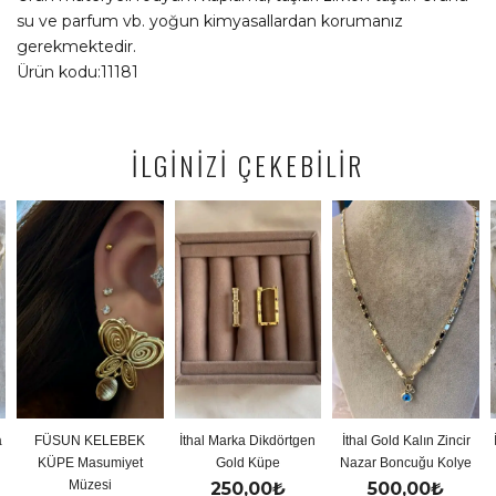
su ve parfum vb. yoğun kimyasallardan korumanız
gerekmektedir.
Ürün kodu:11181
İLGİNİZİ ÇEKEBİLİR
N KELEBEK
İthal Marka Dikdörtgen
İthal Gold Kalın Zincir
İthal Gold 
 Masumiyet
Gold Küpe
Nazar Boncuğu Kolye
Y K
Müzesi
250,00
₺
500,00
₺
500