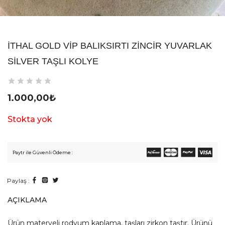
İTHAL GOLD VİP BALIKSIRTI ZINCIR YUVARLAK
SILVER TAŞLI KOLYE
1.000,00
₺
Stokta yok
Paytr ile Güvenli Ödeme :
Paylaş :
AÇIKLAMA
Ürün materyeli rodyum kaplama, taşları zirkon taştır. Ürünü