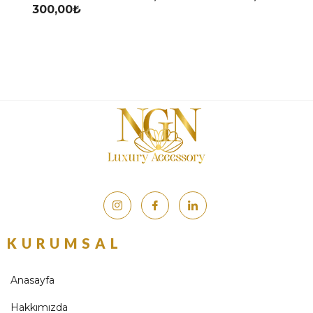
00,00
₺
KURUMSAL
Anasayfa
Hakkımızda