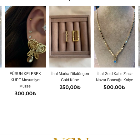
a
FÜSUN KELEBEK
İthal Marka Dikdörtgen
İthal Gold Kalın Zincir
KÜPE Masumiyet
Gold Küpe
Nazar Boncuğu Kolye
Müzesi
250,00
₺
500,00
₺
300,00
₺