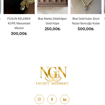
SUN KELEBEK
İthal Marka Dikdörtgen
İthal Gold Kalın Zincir
İthal Gol
PE Masumiyet
Gold Küpe
Nazar Boncuğu Kolye
Y 
Müzesi
250,00
₺
500,00
₺
50
300,00
₺